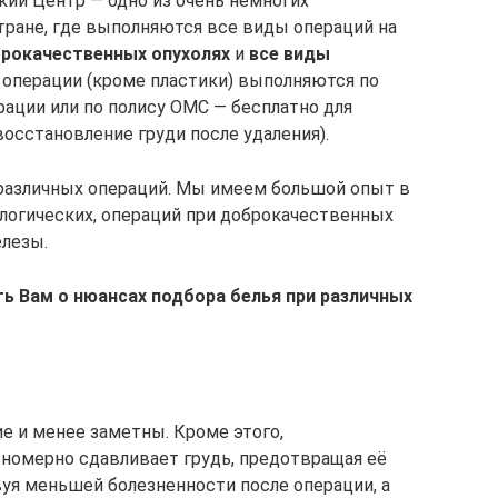
ий Центр — одно из очень немногих
ране, где выполняются все виды операций на
рокачественных опухолях
и
все виды
е операции (кроме пластики) выполняются по
ации или по полису ОМС — бесплатно для
осстановление груди после удаления).
различных операций. Мы имеем большой опыт в
логических, операций при доброкачественных
елезы.
ь Вам о нюансах подбора белья при различных
ие и менее заметны. Кроме этого,
номерно сдавливает грудь, предотвращая её
уя меньшей болезненности после операции, а