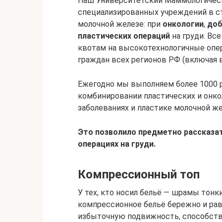
Наш Университетский Маммологическ
специализированных учреждений в ст
молочной железе: при
онкологии
,
доб
пластических операций
на груди. Вс
квотам на высокотехнологичные опер
граждан всех регионов РФ (включая в
Ежегодно мы выполняем более 1000 
комбинировании пластических и онко
заболеваниях и пластике молочной ж
Это позволило предметно рассказат
операциях на груди.
Компрессионный топ
У тех, кто носил бельё — шрамы тонк
компрессионное бельё бережно и рав
избыточную подвижность, способств