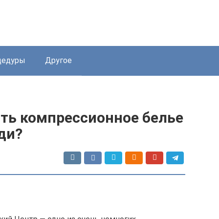
цедуры
Другое
ить компрессионное белье
ди?