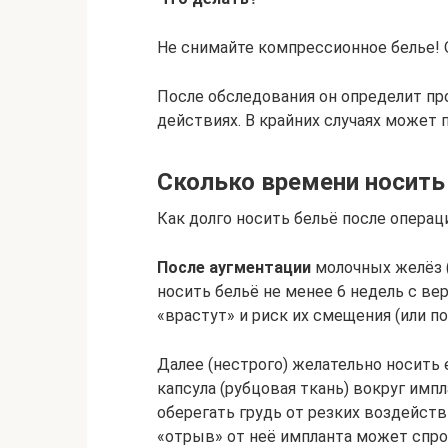
Не снимайте компрессионное белье! О
После обследования он определит пр
действиях. В крайних случаях может 
Сколько времени носить
Как долго носить бельё после операци
После аугментации
молочных желёз (
носить бельё не менее 6 недель с ве
«врастут» и риск их смещения (или п
Далее (нестрого) желательно носить 
капсула (рубцовая ткань) вокруг имп
оберегать грудь от резких воздейств
«отрыв» от неё импланта может спро