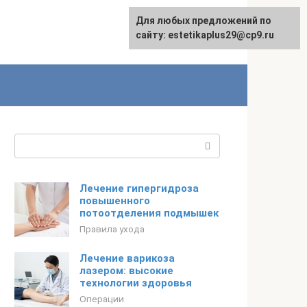
Для любых предложений по
сайту: estetikaplus29@cp9.ru
Поиск:
Лечение гипергидроза
повышенного
потоотделения подмышек
Правила ухода
Лечение варикоза
лазером: высокие
технологии здоровья
Операции