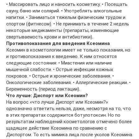
• Массировать лицо и наносить косметику. • Посещать
сауну, баню или солярий. • Употреблять алкогольные
напитки. • Заниматься тяжелым физическим трудом и
спортом (фитнесом). • Не принимать в течение 2 недель
некоторые медикаменты (препараты, изменяющие
свертываемость крови и антибиотики).
Противопоказания для введения Ксеомина
Ксеомин в косметологии имеет не только показания, но
и противопоказания к введению. К ним относятся
следующие состояния: • Миастения или наличие
мышечной слабости. • Острые инфекции кожных
покровов. • Острые и хронические заболевания. •
Онкологические заболевания. • Аллергические реакции. •
Беременность (период лактации).
Что лучше: Диспорт или Ксеомин?
На вопрос «что лучше Диспорт или Ксеомин?»
однозначно ответить нельзя, даже, несмотря на то, что
в этих препаратах содержится ботулотоксин. Но по
результатам наблюдений косметологов отмечено более
щадящее действие Ксеомина по сравнению с
Диспортом. То есть мимика лица после уколов Ксеомина