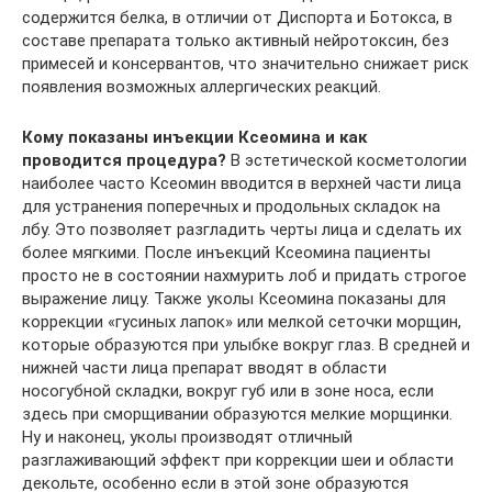
содержится белка, в отличии от Диспорта и Ботокса, в
составе препарата только активный нейротоксин, без
примесей и консервантов, что значительно снижает риск
появления возможных аллергических реакций.
Кому показаны инъекции Ксеомина и как
проводится процедура?
В эстетической косметологии
наиболее часто Ксеомин вводится в верхней части лица
для устранения поперечных и продольных складок на
лбу. Это позволяет разгладить черты лица и сделать их
более мягкими. После инъекций Ксеомина пациенты
просто не в состоянии нахмурить лоб и придать строгое
выражение лицу. Также уколы Ксеомина показаны для
коррекции «гусиных лапок» или мелкой сеточки морщин,
которые образуются при улыбке вокруг глаз. В средней и
нижней части лица препарат вводят в области
носогубной складки, вокруг губ или в зоне носа, если
здесь при сморщивании образуются мелкие морщинки.
Ну и наконец, уколы производят отличный
разглаживающий эффект при коррекции шеи и области
декольте, особенно если в этой зоне образуются