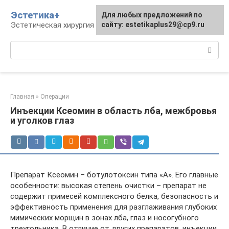
Перейти
Эстетика+
Для любых предложений по
к
Эстетическая хирургия и косметология
сайту: estetikaplus29@cp9.ru
контенту
Поиск:
Главная
»
Операции
Инъекции Ксеомин в область лба, межбровья
и уголков глаз
Препарат Ксеомин – ботулотоксин типа «А». Его главные
особенности: высокая степень очистки – препарат не
содержит примесей комплексного белка, безопасность и
эффективность применения для разглаживания глубоких
мимических морщин в зонах лба, глаз и носогубного
треугольника. В отличие от других препаратов, инъекции