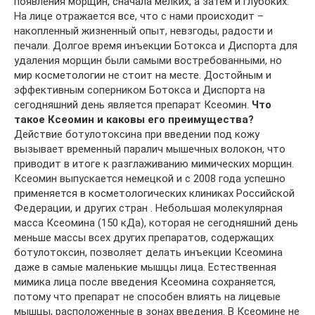
появления морщин, сначала мелких, а затем и глубоких.
На лице отражается все, что с нами происходит –
накопленный жизненный опыт, невзгоды, радости и
печали. Долгое время инъекции Ботокса и Диспорта для
удаления морщин были самыми востребованными, но
мир косметологии не стоит на месте. Достойным и
эффективным соперником Ботокса и Диспорта на
сегодняшний день является препарат Ксеомин.
Что
такое Ксеомин и каковы его преимущества?
Действие ботулотоксина при введении под кожу
вызывает временный паралич мышечных волокон, что
приводит в итоге к разглаживанию мимических морщин.
Ксеомин выпускается немецкой и с 2008 года успешно
применяется в косметологических клиниках Российской
Федерации, и других стран . Небольшая молекулярная
масса Ксеомина (150 кДа), которая не сегодняшний день
меньше массы всех других препаратов, содержащих
ботулотоксин, позволяет делать инъекции Ксеомина
даже в самые маленькие мышцы лица. Естественная
мимика лица после введения Ксеомина сохраняется,
потому что препарат не способен влиять на лицевые
мышцы, расположенные в зонах введения. В Ксеомине не