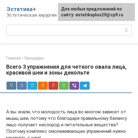
Перейти
Эстетика+
Для любых предложений по
к
Эстетическая хирургия и косметология
сайту: estetikaplus29@cp9.ru
контенту
Поиск:
Главная
»
Процедуры
Всего 3 упражнения для четкого овала лица,
красивой шеи и зоны декольте
А вы знали, что молодость лица во многом зависит от
мышц шеи, потому что благодаря правильному балансу
лицо получает кислород и питательные вещества?
Поэтому комплекс омолаживающих упражнений нужно
начинать с шеи!