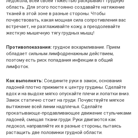
ледокола, всей своей тяжестью раскрывают грудную
область. Для этого постоянно создавайте натяжение
тканей в этой зоне в разные стороны. Чтобы
почувствовать, какая мощная сила сопротивления вас
встречает, не разглаживайте кожу, а преодолевайте
жесткую мышечную тягу грудных мышц!
Противопоказания:
грудное вскармливание. Прием
обладает сильным лимфодренажным действием,
поэтому есть риск попадания инфекции в общий
лимфоток.
Как выполнять:
Соедините руки в замок, основания
ладоней плотно прижмите к центру грудины. Сделайте
вдох и на выдохе мягко опускайте плечи и лопатки вниз.
Замок статично стоит на груди. Почувствуйте мягкое
вытяжение всей линии надплечья. Сделайте
прокатывающе-продавливающее движение стульчиками
ладоней, смещая ткани груди. Руки двигаются как
ледокол, направляйте их в разные стороны, пытаясь
растащить две половинки грудной области.